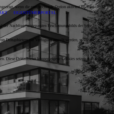
ezeigt, wenn die entsprechende Option aktiviert ist. Die
AKT
EIGENTÜMERPORTAL
d der Nachfrage angepassten Erscheinungsbilds der Seite.
on Drittanbietern zur Verfügung gestellt werden, sowie die
den. Diese Drittanbieter können eigene Cookies setzen, z.B. um die