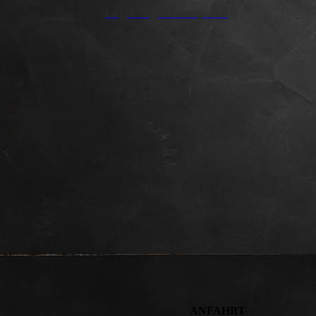
Login Eigentümerportal
ANFAHRT