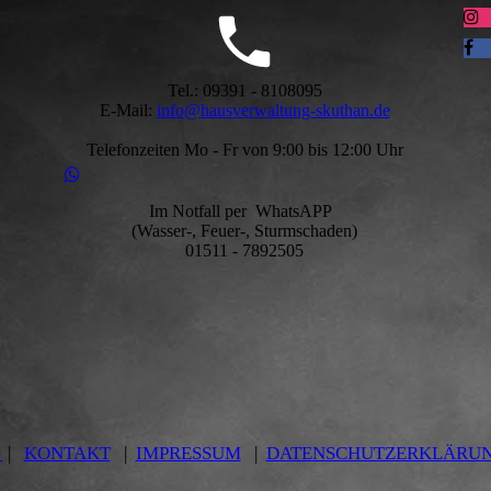
Tel.: 09391 - 8108095
E-Mail:
info@hausverwaltung-skuthan.de
Telefonzeiten Mo - Fr von 9:00 bis 12:00 Uhr
Im Notfall per WhatsAPP
(Wasser-, Feuer-, Sturmschaden)
01511 - 7892505
|
KONTAKT
|
IMPRESSUM
|
DATENSCHUTZERKLÄRU