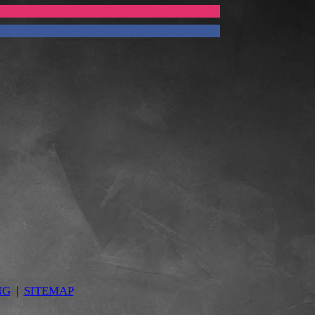
NG
|
SITEMAP