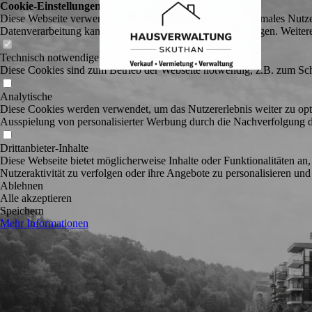
Cookie-Einstellungen
Diese Webseite verwendet Cookies, um Besuchern ein optimales Nutzerer
Datenverarbeitung kann dann auch in einem Drittland erfolgen. Weiter
Technisch notwendige
Diese Cookies sind zum Betrieb der Webseite notwendig, z.B. zum Sch
Analytische
Diese Cookies werden verwendet, um das Nutzererlebnis weiter zu optim
Ausspielung von personalisierter Werbung durch die Nachverfolgung de
Drittanbieter-Inhalte
Diese Webseite bietet möglicherweise Inhalte oder Funktionalitäten an,
Nutzeraktivität zu verfolgen oder ihre Angebote zu personalisieren und
Ablehnen
Alle akzeptieren
Speichern
Mehr Informationen