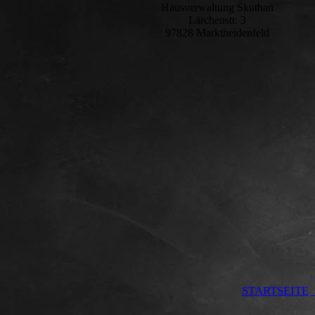
Hausverwaltung Skuthan
Lärchenstr. 3
97828 Marktheidenfeld
STARTSEITE