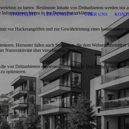
lebnis zu bieten. Bestimmte Inhalte von Drittanbietern werden nur ang
e Informationen hierzu in der Datenschutzerklärung.
STARTSEITE
LEISTUNGEN
ÜBER UNS
KONT
utz vor Hackerangriffen und zur Gewährleistung eines konsistenten un
ieren. Hierunter fallen auch Statistiken, die dem Webseitenbetreiber v
r Nutzeraktivität über verschiedene Webseiten.
 die von Drittanbietern eigenverantwortlich zur Verfügung gestellt wer
 zu optimieren.